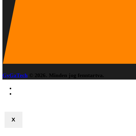
GyGaTech
© 2026. Minden jog fenntartva.
X