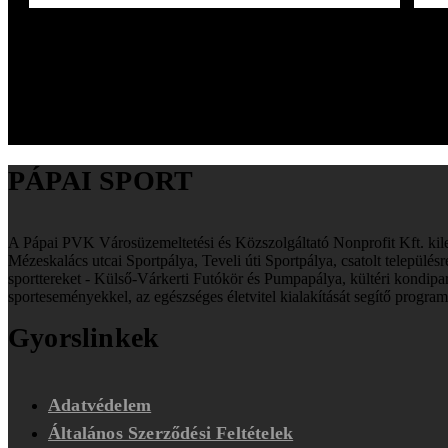
megértettem és tartalmát tudomásul veszem. Az Adatkezelési Tájék
PÁPAI SPORT
A Pápai PVK Városüzemeltetési és Közszolgáltató Nonprofit Kft. ki
Mézeskalács utcai Sportpálya, Teveli úti Sportpálya, csatolt település
sporttereket - Külső-Várkerti Futókör és Pumpapálya, kültéri kondipar
sporteseményekkel, az egészséges életvitel kialakítását segítő program
Gyorslinkek
Adatvédelem
Általános Szerződési Feltételek