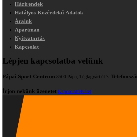
Házirendek
Hatályos Közérdekű Adatok
Áraink
Apartman
Nyitvatartás
Kapcsolat
Lépjen kapcsolatba velünk
Pápai Sport Centrum
Telefonsz
8500 Pápa, Téglagyári út 3.
Írjon nekünk üzenetet
Kapcsolatfelvétel