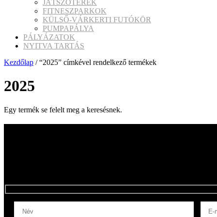
JÁTSZÓTEREK
FITNESZPARKOK
KÜLSŐ-VÁRKERTI FUTÓKÖR
PUMPAPÁLYA
PÁLYÁZATOK
NYITVA TARTÁS
Kezdőlap
/ “2025” címkével rendelkező termékek
2025
Egy termék se felelt meg a keresésnek.
Hírlevelünkben izgalmas hírekkel, érdekes írásokkal jele
akciókról, aktuális ajánlatokról mihamarabb értesüljen