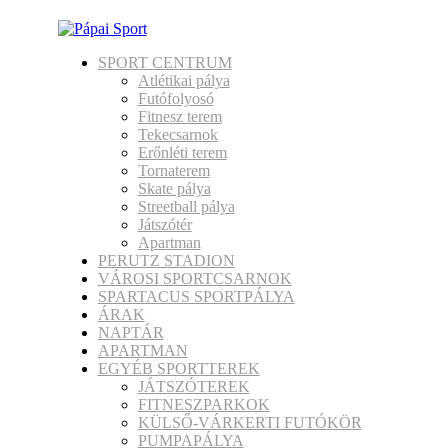
SPORT CENTRUM
Atlétikai pálya
Futófolyosó
Fitnesz terem
Tekecsarnok
Erőnléti terem
Tornaterem
Skate pálya
Streetball pálya
Játszótér
Apartman
PERUTZ STADION
VÁROSI SPORTCSARNOK
SPARTACUS SPORTPÁLYA
ÁRAK
NAPTÁR
APARTMAN
EGYÉB SPORTTEREK
JÁTSZÓTEREK
FITNESZPARKOK
KÜLSŐ-VÁRKERTI FUTÓKÖR
PUMPAPÁLYA