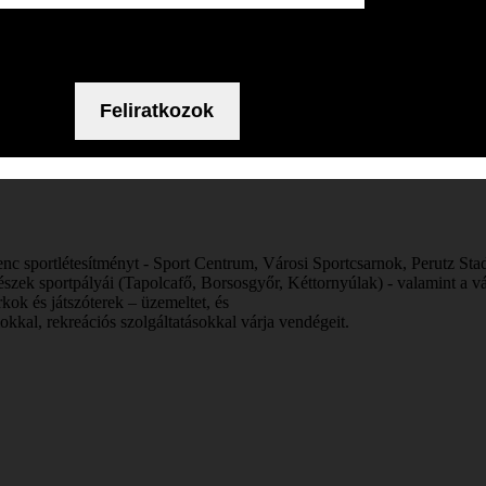
oztató tartalmának ismeretében hozzájárulok a fent megadott személyes 
kezeléséhez.
lenc
sportlétesítményt - Sport Centrum, Városi Sportcsarnok, Perutz Sta
részek sportpályái (Tapolcafő, Borsosgyőr, Kéttornyúlak) - valamint a vá
kok és játszóterek – üzemeltet, és
okkal, rekreációs szolgáltatásokkal várja vendégeit.