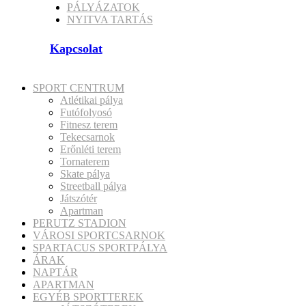
PÁLYÁZATOK
NYITVA TARTÁS
Kapcsolat
SPORT CENTRUM
Atlétikai pálya
Futófolyosó
Fitnesz terem
Tekecsarnok
Erőnléti terem
Tornaterem
Skate pálya
Streetball pálya
Játszótér
Apartman
PERUTZ STADION
VÁROSI SPORTCSARNOK
SPARTACUS SPORTPÁLYA
ÁRAK
NAPTÁR
APARTMAN
EGYÉB SPORTTEREK