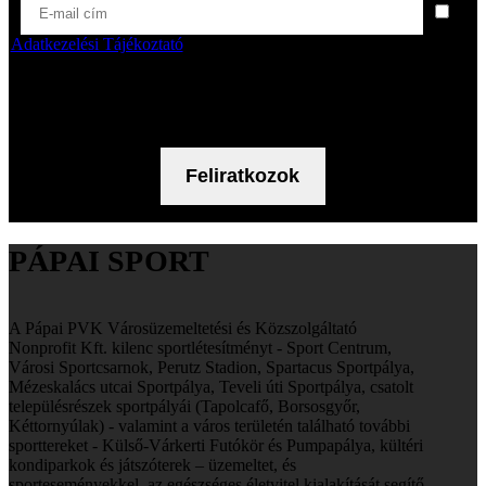
Az
Adatkezelési Tájékoztató
t elolvastam, rendelkezéseit megértettem és
tartalmát tudomásul veszem. Az Adatkezelési Tájékoztató
tartalmának ismeretében hozzájárulok a fent megadott személyes
adataim hírlevél küldés céljából történő kezeléséhez.
PÁPAI SPORT
A Pápai PVK Városüzemeltetési és Közszolgáltató
Nonprofit Kft. kilenc
sportlétesítményt - Sport Centrum,
Városi Sportcsarnok, Perutz Stadion, Spartacus Sportpálya,
Mézeskalács utcai Sportpálya, Teveli úti Sportpálya, csatolt
településrészek sportpályái (Tapolcafő, Borsosgyőr,
Kéttornyúlak) - valamint a város területén található további
sporttereket - Külső-Várkerti Futókör és Pumpapálya, kültéri
kondiparkok és játszóterek – üzemeltet, és
sporteseményekkel, az egészséges életvitel kialakítását segítő