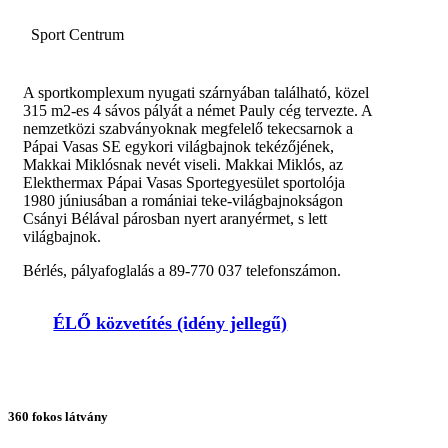
Sport Centrum
A sportkomplexum nyugati szárnyában található, közel
315 m2-es 4 sávos pályát a német Pauly cég tervezte. A
nemzetközi szabványoknak megfelelő tekecsarnok a
Pápai Vasas SE egykori világbajnok tekézőjének,
Makkai Miklósnak nevét viseli. Makkai Miklós, az
Elekthermax Pápai Vasas Sportegyesület sportolója
1980 júniusában a romániai teke-világbajnokságon
Csányi Bélával párosban nyert aranyérmet, s lett
világbajnok.
Bérlés, pályafoglalás a 89-770 037 telefonszámon.
ÉLŐ közvetítés (idény jellegű)
360 fokos látvány