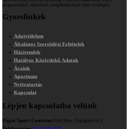
programokkal, rekreációs szolgáltatásokkal várja vendégeit.
Gyorslinkek
Adatvédelem
Általános Szerződési Feltételek
Házirendek
Hatályos Közérdekű Adatok
Áraink
Apartman
Nyitvatartás
Kapcsolat
Lépjen kapcsolatba velünk
Pápai Sport Centrum
8500 Pápa, Téglagyári út 3.
Telefonszám
+36 70 489 4565