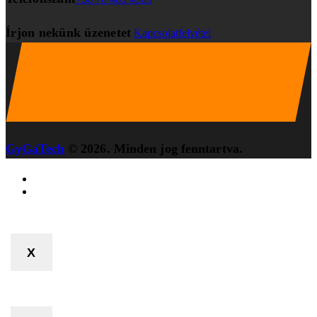
Írjon nekünk üzenetet
Kapcsolatfelvétel
GyGaTech
© 2026. Minden jog fenntartva.
X