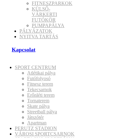
FITNESZPARKOK
KÜLSŐ-
VÁRKERTI
FUTÓKÖR
PUMPAPÁLYA
PÁLYÁZATOK
NYITVA TARTÁS
Kapcsolat
SPORT CENTRUM
Atlétikai pálya
Futófolyosó
Fitnesz terem
Tekecsarnok
Erőnléti terem
Tornaterem
Skate pálya
Streetball pálya
Játszótér
Apartman
PERUTZ STADION
VÁROSI SPORTCSARNOK