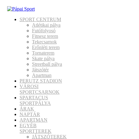
SPORT CENTRUM
Atlétikai pálya
Futófolyosó
Fitnesz terem
Tekecsarnok
Erőnléti terem
Tornaterem
Skate pálya
Streetball pálya
Játszótér
Apartman
PERUTZ STADION
VÁROSI
SPORTCSARNOK
SPARTACUS
SPORTPÁLYA
ÁRAK
NAPTÁR
APARTMAN
EGYÉB
SPORTTEREK
JÁTSZÓTEREK