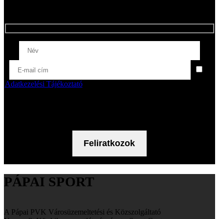
kötelező.
Az
Adatkezelési Tájékoztató
t elolvastam, rendelkezéseit megértettem és
tartalmát tudomásul veszem. Az Adatkezelési Tájékoztató
tartalmának ismeretében hozzájárulok a fent megadott személyes
adataim hírlevél küldés céljából történő kezeléséhez.
PÁPAI SPORT
A Pápai PVK Városüzemeltetési és Közszolgáltató