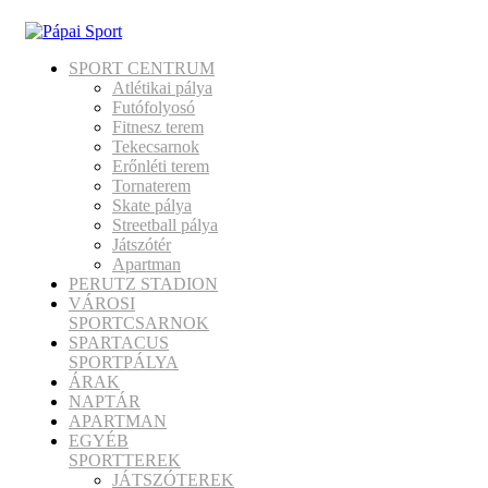
SPORT CENTRUM
Atlétikai pálya
Futófolyosó
Fitnesz terem
Tekecsarnok
Erőnléti terem
Tornaterem
Skate pálya
Streetball pálya
Játszótér
Apartman
PERUTZ STADION
VÁROSI
SPORTCSARNOK
SPARTACUS
SPORTPÁLYA
ÁRAK
NAPTÁR
APARTMAN
EGYÉB
SPORTTEREK
JÁTSZÓTEREK