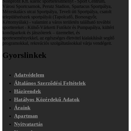
Nonprofit Kft. kilenc
sportlétesítményt - Sport Centrum,
Városi Sportcsarnok, Perutz Stadion, Spartacus Sportpálya,
Mézeskalács utcai Sportpálya, Teveli úti Sportpálya, csatolt
településrészek sportpályái (Tapolcafő, Borsosgyőr,
Kéttornyúlak) - valamint a város területén található további
sporttereket - Külső-Várkerti Futókör és Pumpapálya, kültéri
kondiparkok és játszóterek – üzemeltet, és
sporteseményekkel, az egészséges életvitel kialakítását segítő
programokkal, rekreációs szolgáltatásokkal várja vendégeit.
Gyorslinkek
Adatvédelem
Általános Szerződési Feltételek
Házirendek
Hatályos Közérdekű Adatok
Áraink
Apartman
Nyitvatartás