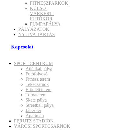
FITNESZPARKOK
KÜLSŐ-
VÁRKERTI
FUTÓKÖR
PUMPAPÁLYA
PÁLYÁZATOK
NYITVA TARTÁS
Kapcsolat
SPORT CENTRUM
Atlétikai pálya
Futófolyosó
Fitnesz terem
Tekecsarnok
Erőnléti terem
Tornaterem
Skate pálya
Streetball pálya
Játszótér
Apartman
PERUTZ STADION
VÁROSI SPORTCSARNOK