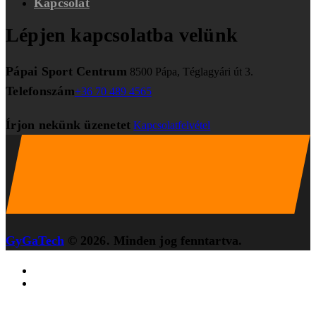
Kapcsolat
Lépjen kapcsolatba velünk
Pápai Sport Centrum
8500 Pápa, Téglagyári út 3.
Telefonszám
+36 70 489 4565
Írjon nekünk üzenetet
Kapcsolatfelvétel
GyGaTech
© 2026. Minden jog fenntartva.