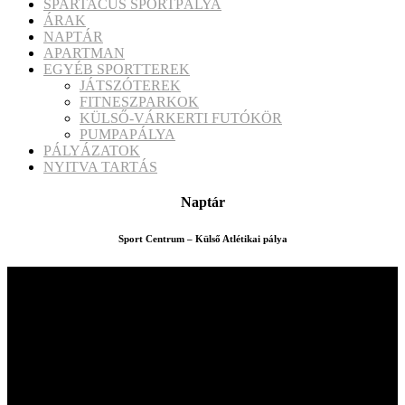
SPARTACUS SPORTPÁLYA
ÁRAK
NAPTÁR
APARTMAN
EGYÉB SPORTTEREK
JÁTSZÓTEREK
FITNESZPARKOK
KÜLSŐ-VÁRKERTI FUTÓKÖR
PUMPAPÁLYA
PÁLYÁZATOK
NYITVA TARTÁS
Naptár
Sport Centrum – Külső Atlétikai pálya
Iratkozzon fel hírlevelünkre
Hírlevelünkben izgalmas hírekkel, érdekes írásokkal
jelentkezünk, melynek célja hogy a Pápai PVK Nonprofit
Kft. legfrissebb ajánlatairól, újdonságokról, akciókról,
aktuális ajánlatokról mihamarabb értesüljenek. Ha
később meggondolja magát, egy kattintással
leiratkozhat a hírlevelünkről! Minden mező kitöltése