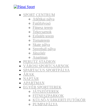
SPORT CENTRUM
Atlétikai pálya
Futófolyosó
Fitnesz terem
Tekecsarnok
Erőnléti terem
Tornaterem
Skate pálya
Streetball pálya
Játszótér
Apartman
PERUTZ STADION
VÁROSI SPORTCSARNOK
SPARTACUS SPORTPÁLYA
ÁRAK
NAPTÁR
APARTMAN
EGYÉB SPORTTEREK
JÁTSZÓTEREK
FITNESZPARKOK
KÜLSŐ-VÁRKERTI FUTÓKÖR
PUMPAPÁLYA