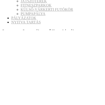
JÁTSZÓTEREK
FITNESZPARKOK
KÜLSŐ-VÁRKERTI FUTÓKÖR
PUMPAPÁLYA
PÁLYÁZATOK
NYITVA TARTÁS
Spartacus Sportpálya műfüves kispálya
Bejegyzés navigáció
Előző bejegyzés:
előző bejegyzés
Spartacus Sportpálya Füves pálya
Következő bejegyzés:
következő bejegyzés
Sport Centrum – Futófolyosó
Hírlevelünkben izgalmas hírekkel, érdekes írásokkal jele
akciókról, aktuális ajánlatokról mihamarabb értesüljen