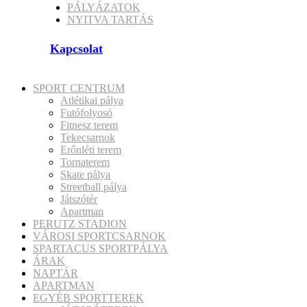
PÁLYÁZATOK
NYITVA TARTÁS
Kapcsolat
SPORT CENTRUM
Atlétikai pálya
Futófolyosó
Fitnesz terem
Tekecsarnok
Erőnléti terem
Tornaterem
Skate pálya
Streetball pálya
Játszótér
Apartman
PERUTZ STADION
VÁROSI SPORTCSARNOK
SPARTACUS SPORTPÁLYA
ÁRAK
NAPTÁR
APARTMAN
EGYÉB SPORTTEREK