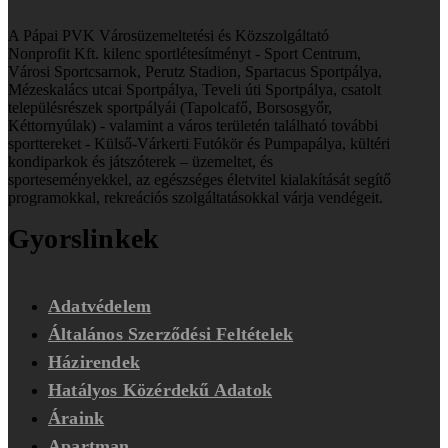
A Pápai PVK Városüzemeltetési és Közszolgáltató
Nonprofit Kft. kilenc
sportlétesítményt - Sport Centrum,
Városi Sportcsarnok, Perutz Stadion, Spartacus Sportpálya,
Mézeskalács utcai Sportpálya, Teveli úti Sportpálya, csatolt
településrészek sportpályái (Tapolcafő, Borsosgyőr,
Kéttornyúlak) - valamint a város területén található további
sporttereket - Külső-Várkerti Futókör és Pumpapálya, kültéri
kondiparkok és játszóterek – üzemeltet, és
sporteseményekkel, az egészséges életvitel kialakítását segítő
programokkal, rekreációs szolgáltatásokkal várja vendégeit.
Gyorslinkek
Adatvédelem
Általános Szerződési Feltételek
Házirendek
Hatályos Közérdekű Adatok
Áraink
Apartman