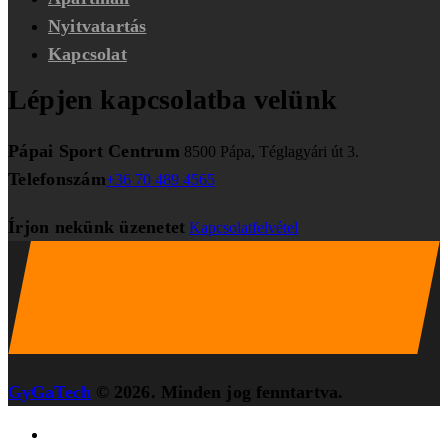
Nyitvatartás
Kapcsolat
Lépjen kapcsolatba velünk
Pápai Sport Centrum
8500 Pápa, Téglagyári út 3.
Telefonszám
+36 70 489 4565
Írjon nekünk üzenetet
Kapcsolatfelvétel
GyGaTech
© 2026. Minden jog fenntartva.