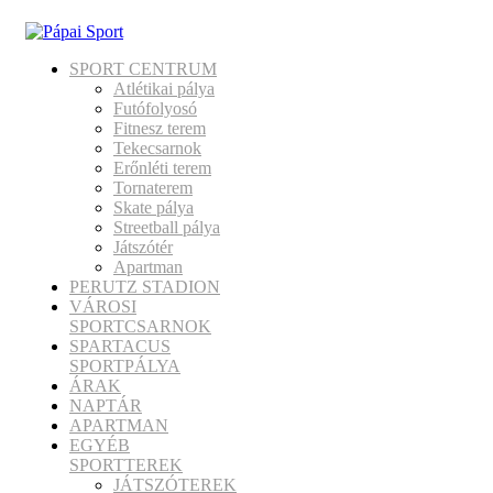
SPORT CENTRUM
Atlétikai pálya
Futófolyosó
Fitnesz terem
Tekecsarnok
Erőnléti terem
Tornaterem
Skate pálya
Streetball pálya
Játszótér
Apartman
PERUTZ STADION
VÁROSI
SPORTCSARNOK
SPARTACUS
SPORTPÁLYA
ÁRAK
NAPTÁR
APARTMAN
EGYÉB
SPORTTEREK
JÁTSZÓTEREK