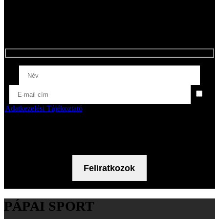
aktuális ajánlatokról mihamarabb értesüljenek. Ha
később meggondolja magát, egy kattintással
leiratkozhat a hírlevelünkről! Minden mező kitöltése
kötelező.
Az
Adatkezelési Tájékoztató
t elolvastam, rendelkezéseit megértettem és
tartalmát tudomásul veszem. Az Adatkezelési Tájékoztató
tartalmának ismeretében hozzájárulok a fent megadott személyes
adataim hírlevél küldés céljából történő kezeléséhez.
PÁPAI SPORT