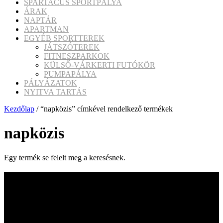
SPARTACUS SPORTPÁLYA
ÁRAK
NAPTÁR
APARTMAN
EGYÉB SPORTTEREK
JÁTSZÓTEREK
FITNESZPARKOK
KÜLSŐ-VÁRKERTI FUTÓKÖR
PUMPAPÁLYA
PÁLYÁZATOK
NYITVA TARTÁS
Kezdőlap
/ “napközis” címkével rendelkező termékek
napközis
Egy termék se felelt meg a keresésnek.
Iratkozzon fel hírlevelünkre
Hírlevelünkben izgalmas hírekkel, érdekes írásokkal
jelentkezünk, melynek célja hogy a Pápai PVK Nonprofit
Kft. legfrissebb ajánlatairól, újdonságokról, akciókról,