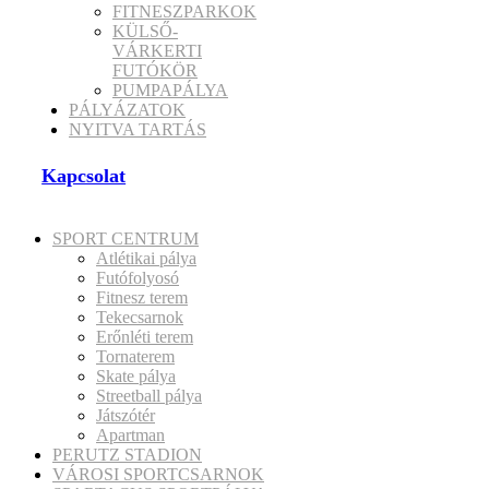
FITNESZPARKOK
KÜLSŐ-
VÁRKERTI
FUTÓKÖR
PUMPAPÁLYA
PÁLYÁZATOK
NYITVA TARTÁS
Kapcsolat
SPORT CENTRUM
Atlétikai pálya
Futófolyosó
Fitnesz terem
Tekecsarnok
Erőnléti terem
Tornaterem
Skate pálya
Streetball pálya
Játszótér
Apartman
PERUTZ STADION
VÁROSI SPORTCSARNOK